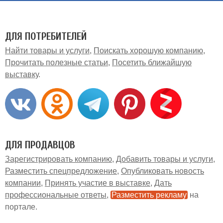
ДЛЯ ПОТРЕБИТЕЛЕЙ
Найти товары и услуги
Поискать хорошую компанию
Прочитать полезные статьи
Посетить ближайшую
выставку
ДЛЯ ПРОДАВЦОВ
Зарегистрировать компанию
Добавить товары и услуги
Разместить спецпредложение
Опубликовать новость
компании
Принять участие в выставке
Дать
профессиональные ответы
Разместить рекламу
на
портале