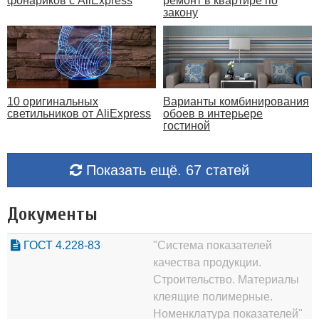
фонариков с AliExpress
ремонт в квартире по
закону
10 оригинальных
Варианты комбинирования
светильников от AliExpress
обоев в интерьере
гостиной
Показать ещё. 67 статей
Документы
ГОСТ 4.228-83
"Система показателей
качества продукции.
Строительство. Материалы
клеящие полимерные.
Номенклатура показателей"