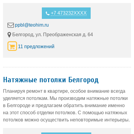
Элакор-ПУ Грунт-
по бетону Элакор-
П -
ПУ -
порозаполняющий
однокомпонентный
+7 473232XXXX
однокомпонентный
полиуретановый
полиуретановый
грунт. Обладает
ppbl@teohim.ru
грунт. Для
высокой
грунтования
текучестью и
Белгород, ул. Преображенская д. 64
бетонных,
эффективно
пескобетонных и т.
проникает в поры
11 предложений
п. поверхностей, а
бетона (2-4мм для
также для
бетона М300).
шпатлевания
После
поверхности в
полимеризации:
смеси с песком.
высокая
Эффективно
износостойкость
Натяжные потолки Белгород
закрыв
Планируя ремонт в квартире, особое внимание всегда
уделяется потолкам. Мы производим натяжные потолки
в Белгороде и предлагаем обратить внимание именно
на этот способ отделки потолков. С помощью натяжных
потолков можно осуществить неповторимые интерьеры.