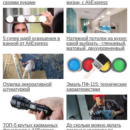
своими руками
жизни, с AliExpress
5 супер идей освещения в
Натяжной потолок на кухне:
ванной от AliExpress
какой выбрать - глянцевый,
матовый, двухуровненвый
Отделка декоративной
Эмаль ПФ-115: технические
штукатуркой
характеристики
ТОП-5 крутых карманных
До скольки можно делать