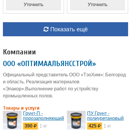
Уточнить
Уточнить
Показать ещё
Компании
ООО «ОПТИМААЛЬЯНССТРОЙ»
Официальный представитель ООО «ТэоХим»: Белгород
и область. Реализация материалов
«Элакор».Выполнение работ по устройству
промышленных полов.
Товары и услуги
Грунт-П -
ПУ Грунт -
порозаполняющий
полиуретановый
грунт
грунт для бетона
390
1 кг
425
1 кг
полиуретановый
пропиточныйГрунт