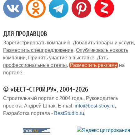
ДЛЯ ПРОДАВЦОВ
Зарегистрировать компанию
Добавить товары и услуги
Разместить спецпредложение
Опубликовать новость
компании
Принять участие в выставке
Дать
профессиональные ответы
Разместить рекламу
на
портале
© «БЕСТ-СТРОЙ.РУ», 2004-2026
Строительный портал с 2004 года.
Руководитель
проекта: Андрей Шпак
E-mail:
info@best-stroy.ru
Разработка портала -
BestStudio.ru