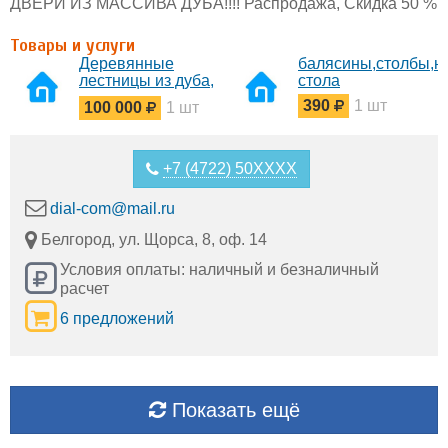
ДВЕРИ ИЗ МАССИВА ДУБА!!!! Распродажа, Скидка 50 %
Товары и услуги
Деревянные
балясины,столбы,н
лестницы из дуба,
стола
бука, ясеня в
390
1 шт
100 000
1 шт
Белгороде.
+7 (4722) 50XXXX
dial-com@mail.ru
Белгород, ул. Щорса, 8, оф. 14
Условия оплаты: наличный и безналичный
расчет
6 предложений
Показать ещё