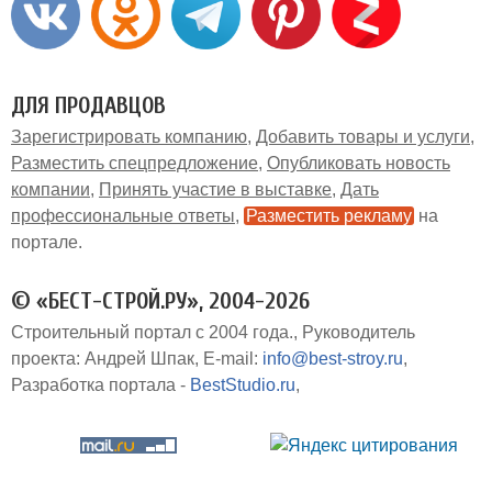
ДЛЯ ПРОДАВЦОВ
Зарегистрировать компанию
Добавить товары и услуги
Разместить спецпредложение
Опубликовать новость
компании
Принять участие в выставке
Дать
профессиональные ответы
Разместить рекламу
на
портале
© «БЕСТ-СТРОЙ.РУ», 2004-2026
Строительный портал с 2004 года.
Руководитель
проекта: Андрей Шпак
E-mail:
info@best-stroy.ru
Разработка портала -
BestStudio.ru