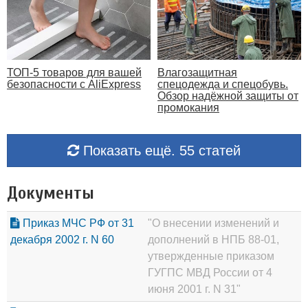
ТОП-5 товаров для вашей
Влагозащитная
безопасности с AliExpress
спецодежда и спецобувь.
Обзор надёжной защиты от
промокания
Показать ещё. 55 статей
Документы
Приказ МЧС РФ от 31
"О внесении изменений и
декабря 2002 г. N 60
дополнений в НПБ 88-01,
утвержденные приказом
ГУГПС МВД России от 4
июня 2001 г. N 31"